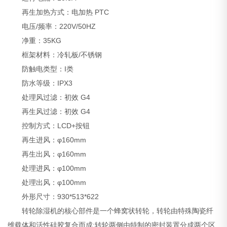
再生加热方式：电加热 PTC
电压/频率：220V/50HZ
净重：35KG
框架材料：冷轧板/不锈钢
防触电类型：I类
防水等级：IPX3
处理风过滤：初效 G4
再生风过滤：初效 G4
控制方式：LCD+按钮
再生进风：φ160mm
再生出风：φ160mm
处理进风：φ100mm
处理出风：φ100mm
外形尺寸：930*513*622
转轮除湿机的核心部件是一个蜂窝状转轮，转轮由特殊陶瓷纤
维载体和活性硅胶复合而成;转轮两侧由特制的密封装置分成两个区