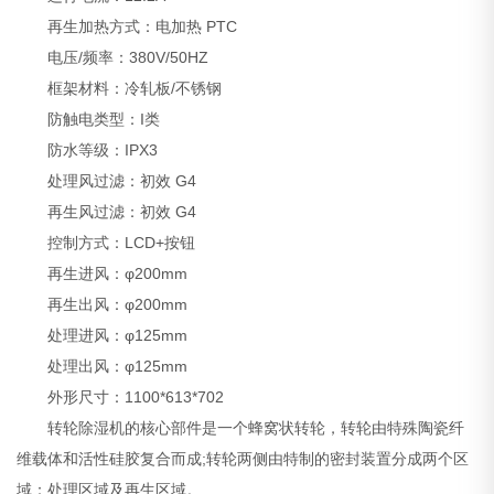
再生加热方式：电加热 PTC
电压/频率：380V/50HZ
框架材料：冷轧板/不锈钢
防触电类型：I类
防水等级：IPX3
处理风过滤：初效 G4
再生风过滤：初效 G4
控制方式：LCD+按钮
再生进风：φ200mm
再生出风：φ200mm
处理进风：φ125mm
处理出风：φ125mm
外形尺寸：1100*613*702
转轮除湿机的核心部件是一个蜂窝状转轮，转轮由特殊陶瓷纤
维载体和活性硅胶复合而成;转轮两侧由特制的密封装置分成两个区
域：处理区域及再生区域。