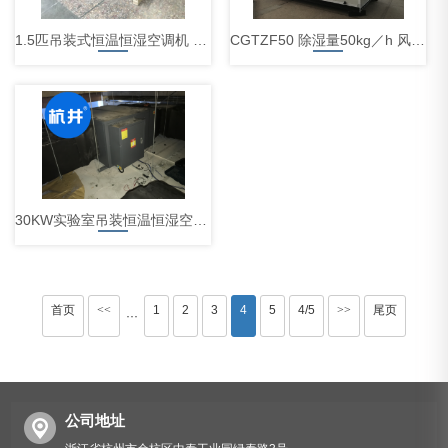
1.5匹吊装式恒温恒湿空调机 酒窖 实验室专用吊顶式空调
CGTZF50 除湿量50kg／h 风量12000m3／h 调温型除湿机案例
30KW实验室吊装恒温恒湿空调机案例
首页
<<
1
2
3
4
5
4/5
>>
尾页
···
公司地址